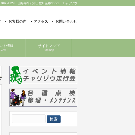
〒992-1124 山形県米沢市万世町金谷380-1 チャリゾウ
て
お客様の声
アクセス
お問い合わせ
ント情報
サイトマップ
Event
Sitemap
7
検
索: