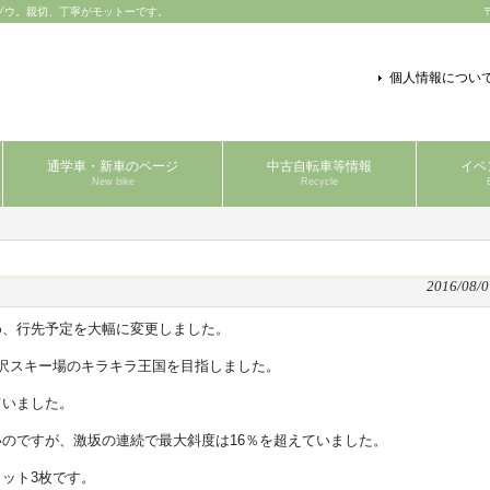
ゾウ。親切、丁寧がモットーです。
個人情報につい
通学車・新車のページ
中古自転車等情報
イベ
New bike
Recycle
2016/08/0
め、行先予定を大幅に変更しました。
沢スキー場のキラキラ王国を目指しました。
ていました。
のですが、激坂の連続で最大斜度は16％を超えていました。
ット3枚です。