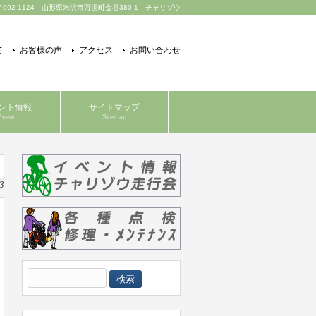
〒992-1124 山形県米沢市万世町金谷380-1 チャリゾウ
て
お客様の声
アクセス
お問い合わせ
ント情報
サイトマップ
Event
Sitemap
3
検
索: