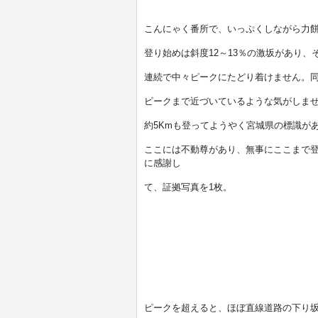
こんにゃく番所で、いっぷくしながら力
登り始めは斜度12～13％の激坂があり
連続で中々ピークにたどり着けません。
ピークまで近づいているような気がしま
約5Kmも登ってようやく宮城県の標識が
ここには不動尊があり、無事にここまで
に感謝し
て、証拠写真を1枚。
ピークを超えると、ほぼ直線道路の下り