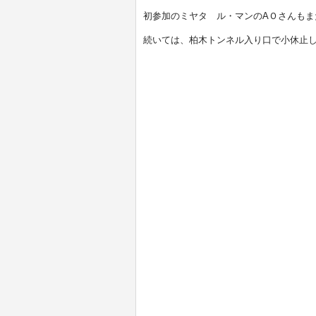
初参加のミヤタ ル・マンのAＯさんも
続いては、柏木トンネル入り口で小休止