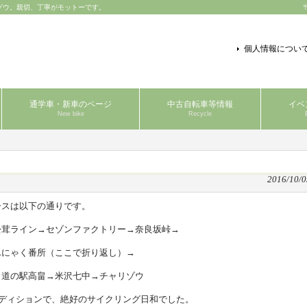
ゾウ。親切、丁寧がモットーです。
個人情報につい
通学車・新車のページ
中古自転車等情報
イベ
New bike
Recycle
2016/10/0
ースは以下の通りです。
松茸ライン→セゾンファクトリー→奈良坂峠→
んにゃく番所（ここで折り返し）→
→道の駅高畠→米沢七中→チャリゾウ
ンディションで、絶好のサイクリング日和でした。