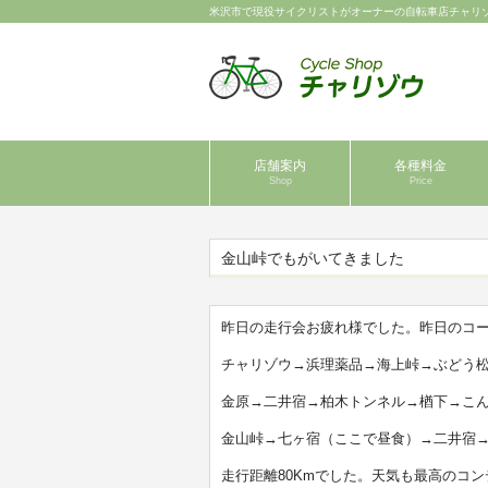
米沢市で現役サイクリストがオーナーの自転車店チャリ
店舗案内
各種料金
Shop
Price
金山峠でもがいてきました
昨日の走行会お疲れ様でした。昨日のコ
チャリゾウ→浜理薬品→海上峠→ぶどう
金原→二井宿→柏木トンネル→楢下→こ
金山峠→七ヶ宿（ここで昼食）→二井宿
走行距離80Kmでした。天気も最高のコ