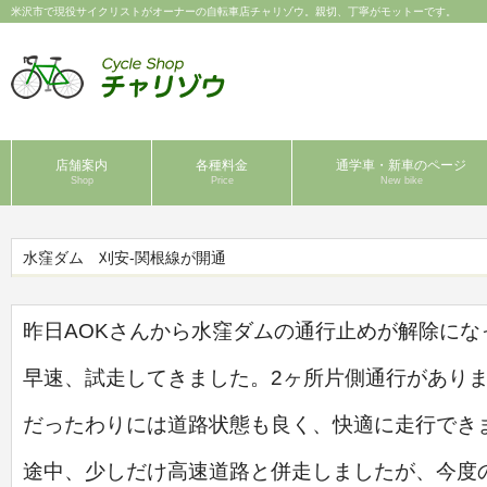
米沢市で現役サイクリストがオーナーの自転車店チャリゾウ。親切、丁寧がモットーです。
店舗案内
各種料金
通学車・新車のページ
Shop
Price
New bike
水窪ダム 刈安-関根線が開通
昨日AOKさんから水窪ダムの通行止めが解除にな
早速、試走してきました。2ヶ所片側通行があり
だったわりには道路状態も
良く、快適に走行でき
途中、少しだけ高速道路と併走しましたが、今度の