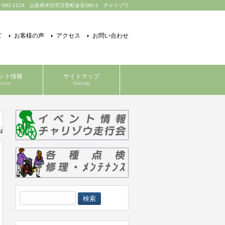
〒992-1124 山形県米沢市万世町金谷380-1 チャリゾウ
て
お客様の声
アクセス
お問い合わせ
ント情報
サイトマップ
Event
Sitemap
4
検
索: