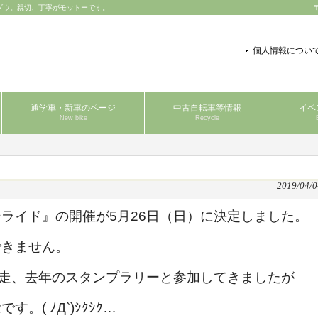
ゾウ。親切、丁寧がモットーです。
個人情報につい
通学車・新車のページ
中古自転車等情報
イベ
New bike
Recycle
2019/04/0
ーライド』の開催が
5月26日（日）に決定しました。
できません。
ロ走、去年のスタンプラリーと参加してきましたが
( ﾉД`)ｼｸｼｸ…