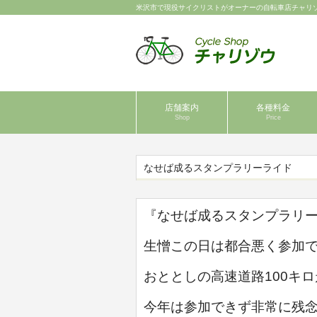
米沢市で現役サイクリストがオーナーの自転車店チャリ
店舗案内
各種料金
Shop
Price
なせば成るスタンプラリーライド
『なせば成るスタンプラリ
生憎この日は都合悪く参加
おととしの高速道路100キ
今年は参加できず非常に残念です。