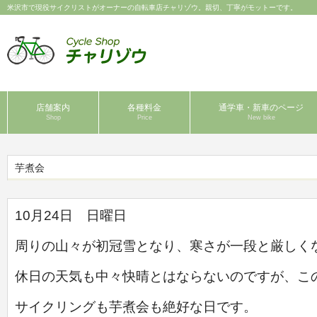
米沢市で現役サイクリストがオーナーの自転車店チャリゾウ。親切、丁寧がモットーです。
店舗案内
各種料金
通学車・新車のページ
Shop
Price
New bike
芋煮会
10月24日 日曜日
周りの山々が初冠雪となり、寒さが一段と厳しく
休日の天気も中々快晴とはならないのですが、こ
サイクリングも芋煮会も絶好な日です。