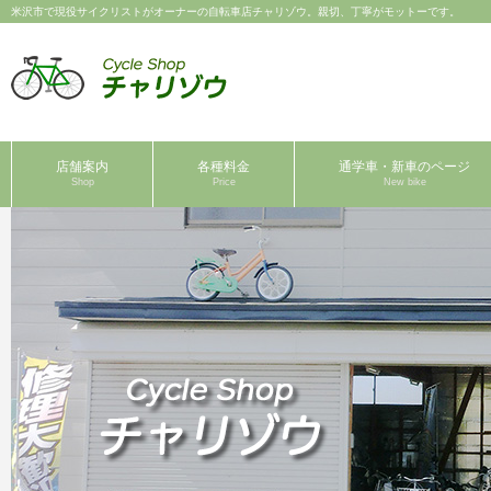
米沢市で現役サイクリストがオーナーの自転車店チャリゾウ。親切、丁寧がモットーです。
店舗案内
各種料金
通学車・新車のページ
Shop
Price
New bike