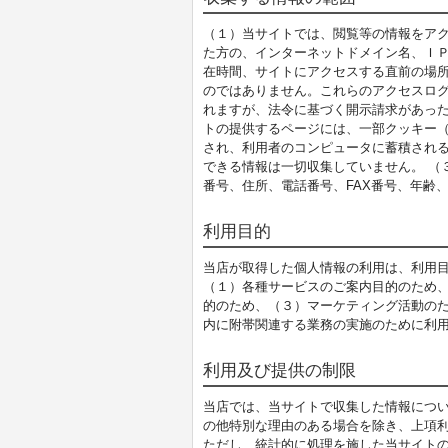
（１）当サイトでは、閲覧等の情報をア
た方の、インターネットドメイン名、Ｉ
在時間、サイトにアクセスする直前の場
のではありません。これらのアクセスロ
れますが、法令に基づく開示請求があった
トの提供するページには、一部クッキー
され、利用者のコンピュータに蓄積され
できる情報は一切収集していません。 （
番号、住所、電話番号、FAX番号、年齢
利用目的
当店が取得した個人情報の利用は、利用
（１）各種サービスのご案内目的のため
的のため、（３）マーケティング活動の
内に附帯関連する業務の実施のために利
利用及び提供の制限
当店では、当サイトで収集した情報につ
の他特別な理由のある場合を除き、上項
ただし、統計的に処理を施した当サイト