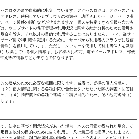
クセスログの形で自動的に収集しています。アクセスログは、アクセスされ
Ｐアドレス、使用しているブラウザの種類や、訪問されたべ一ジ、ペ一ジ滞
所、ぺージ遷移の傾向などが含まれますが、個人を特定できる情報を含むも
グは、ウェブサイトの保守管理や利用状況に関する統計分析のために活用さ
場合を除き、それ以外の目的で利用することはありません。 （２）当サイ
（サーバ側で利用者を識別するために、サーバから利用者のブラウザに送信
る情報）を使用しています。ただし、クッキーを使用して利用者個人を識別
３）収集している個人情報は、お客様のお名前、電子メールアドレス、郵便
、性別等の情報などが主なものになります。
目的の達成のために必要な範囲に限ります。当店は、皆様の個人情報を、
、（２）個人情報に関する各種お問い合わせをいただいた際の調査・回答目
ため、（４）商習慣上の各種ご連絡・ご請求目的のため、その他前各号（）
用します。
いて、法令に基づく開示請求があった場合、本人の同意が得られた場合、そ
利用目的以外の目的のために自ら利用し、又は第三者に提供いたしません。
のアクセス情報、利用者属性等の情報については公表することがあります。