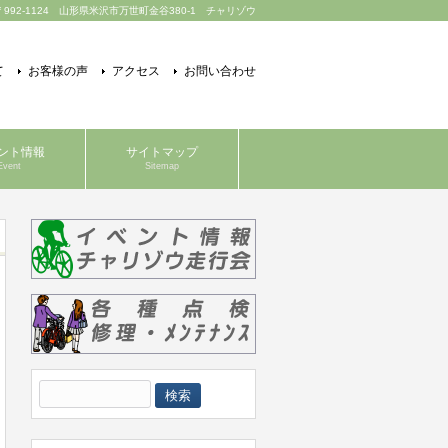
〒992-1124 山形県米沢市万世町金谷380-1 チャリゾウ
て
お客様の声
アクセス
お問い合わせ
ント情報
サイトマップ
Event
Sitemap
検
索: