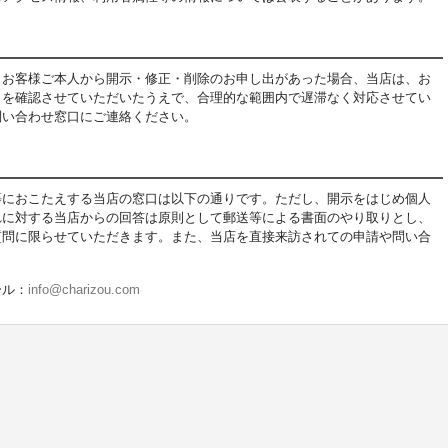
、お客様ご本人から開示・修正・削除のお申し出があった場合、当店は、お
とを確認させていただいたうえで、合理的な範囲内で遅滞なく対応させてい
問い合わせ窓口にご連絡ください。
等におこたえする当店の窓口は以下の通りです。ただし、開示をはじめ個人
れに対する当店からの回答は原則として郵送等による書面のやり取りとし、
質問に限らせていただきます。また、当店を直接来訪されての申請や問い合
ール：
info@charizou.com