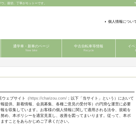
ゾウ。親切、丁寧がモットーです。
個人情報につい
通学車・新車のページ
中古自転車等情報
イベ
New bike
Recycle
店ウェブサイト（
https://charizou.com/
；以下「当サイト」という）において
情報提供、新着情報、会員募集、各種ご意見の受付等）の円滑な運営に必要
情報を収集しています。お客様の個人情報に関して適用される法令、規範を
に努め、本ポリシーを適宜見直し、改善を図ってまいります。従って、本ポ
りますことをあらかじめご了承ください。