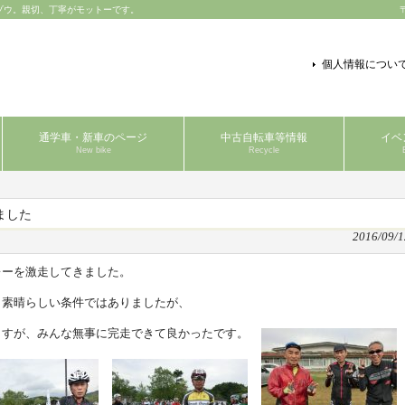
ゾウ。親切、丁寧がモットーです。
個人情報につい
通学車・新車のページ
中古自転車等情報
イベ
New bike
Recycle
ました
2016/09/1
レーを激走してきました。
。素晴らしい条件ではありましたが、
ますが、みんな無事に完走できて良かったです。