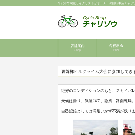
米沢市で現役サイクリストがオーナーの自転車店チャリ
店舗案内
各種料金
Shop
Price
裏磐梯ヒルクライム大会に参加してき
絶好のコンディションのもと、スカイバ
天候は曇り、気温24℃、微風、路面乾燥
自己記録としては満足いかず不満が残り