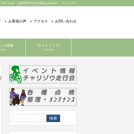
〒992-1124 山形県米沢市万世町金谷380-1 チャリゾウ
て
お客様の声
アクセス
お問い合わせ
ント情報
サイトマップ
Event
Sitemap
2
検
索: