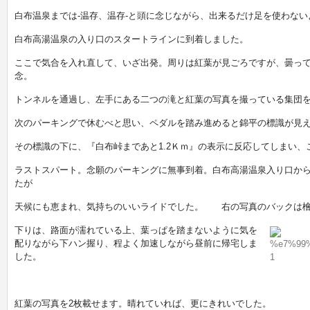
白布温泉までは-温存、温存-と頭に念じながら、出来るだけ足を使わない
白布高湯温泉の入り口のスタートラインに到着しました。
ここで気合を入れ直して、いざ出発。周りは紅葉が見ごろですが、曇っ
念。
トンネルを通過し、左手にある二つの滝と紅葉の写真を撮っている集団
次のパーキングで休むべと思い、ペダルを踏み進めると錦平の標識が見
その標識の下に、『白布峠まであと1.2Ｋｍ』の表示に反応してしまい、
ラストスパート。念願のパーキングに無事到着。白布高湯温泉入り口から
たが
天候にも恵まれ、気持ちのいいライドでした。 右の写真のバックは
下りは、路面が濡れている上、葉っぱを踏まないように気を
配りながら下ハン握り、程よく加速しながら昼前に帰宅しま
した。
紅葉の写真を2枚載せます。晴れていれば、更にきれいでした。