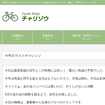
米沢市で現役サイクリストがオーナーの自転車店チャリゾウ。親切、丁寧がモットーです。
店舗案内
各種料金
通学車・新車のページ
Shop
Price
New bike
今年のラストチャレンジ
今日は最高気温が22℃とこの時期には珍しく、暖かい気温の予想でした
今年は気温が20℃を超える日はもうないだろう。天候は晴れ。今日は定
そうくりぁ、走行会メンバーには悪いけど、行くしかないと決断。
5月の走行会の経験を踏まえて、自宅を出発しました。
今日の相棒は、裏磐梯ＨＣ以来のブルーのＦＥＬＴです。