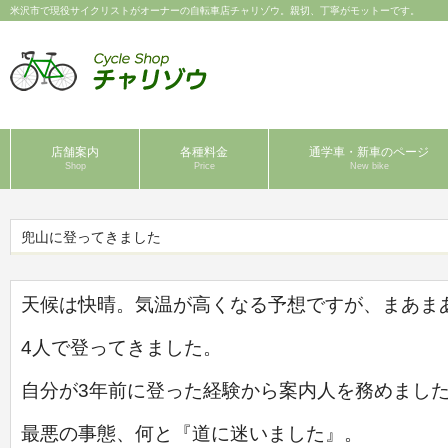
米沢市で現役サイクリストがオーナーの自転車店チャリゾウ。親切、丁寧がモットーです。
店舗案内
各種料金
通学車・新車のページ
Shop
Price
New bike
兜山に登ってきました
天候は快晴。気温が高くなる予想ですが、まあま
4人で登ってきました。
自分が3年前に登った経験から案内人を務めまし
最悪の事態、何と『道に迷いました』。