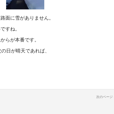
は路面に雪がありません。
いですね。
れからが本番です。
次の日が晴天であれば、
次のページ 