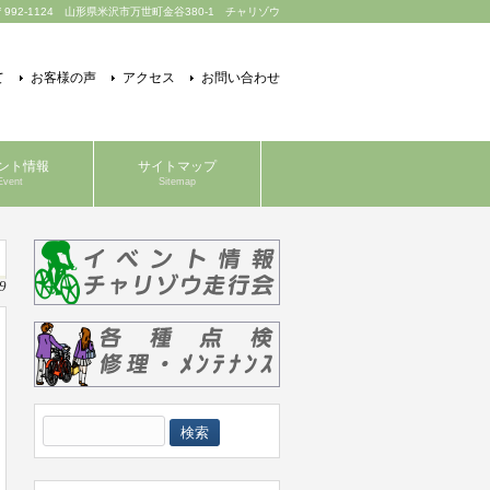
〒992-1124 山形県米沢市万世町金谷380-1 チャリゾウ
て
お客様の声
アクセス
お問い合わせ
ント情報
サイトマップ
Event
Sitemap
9
検
索: