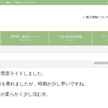
ゾウ。親切、丁寧がモットーです。
個人情報につい
通学車・新車のページ
中古自転車等情報
イベ
New bike
Recycle
2019/02/0
の雪原ライドしました。
原を乗れましたが、時期が少し早いですね。
面が柔らかく少し沈む分、