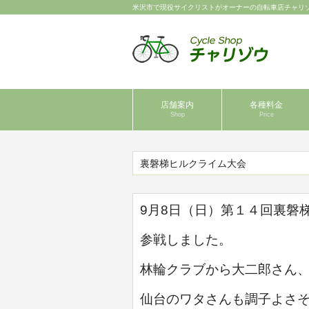
米沢市で現役サイクリストがオーナーの自転車店チャリ
店舗案内
各種料金
Shop
Price
裏磐梯ヒルクライム大会
9月8日（日）第１４回裏磐
参戦しました。
林輪クラブから大二郎さん
仙台のワタさんも調子よさ