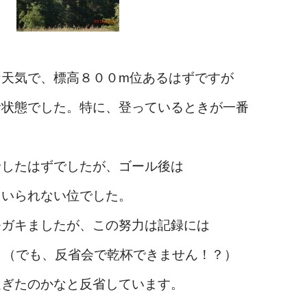
な天気で、標高８００m位あるはずですが
む状態でした。特に、登っているときが一番
給したはずでしたが、ゴール後は
ていられない位でした。
モガキましたが、この努力は記録には
でも、反省会で乾杯できません！？）
過ぎたのかなと反省しています。