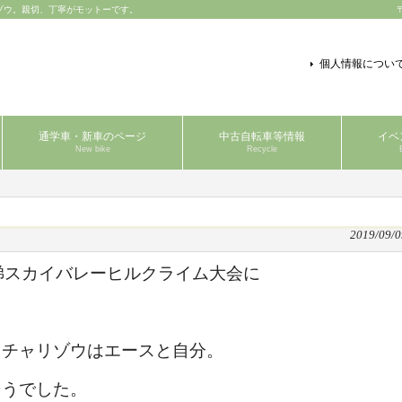
ゾウ。親切、丁寧がモットーです。
個人情報につい
通学車・新車のページ
中古自転車等情報
イベ
New bike
Recycle
2019/09/0
梯スカイバレーヒルクライム大会に
、チャリゾウはエースと自分。
そうでした。