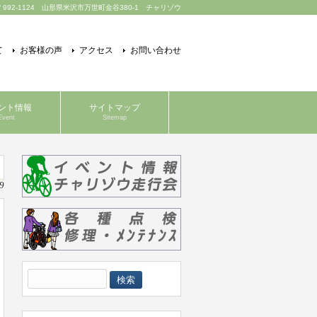
〒992-1124 山形県米沢市万世町金谷380-1 チャリゾウ
て
お客様の声
アクセス
お問い合わせ
ント情報
サイトマップ
Event
Sitemap
9
検
索: