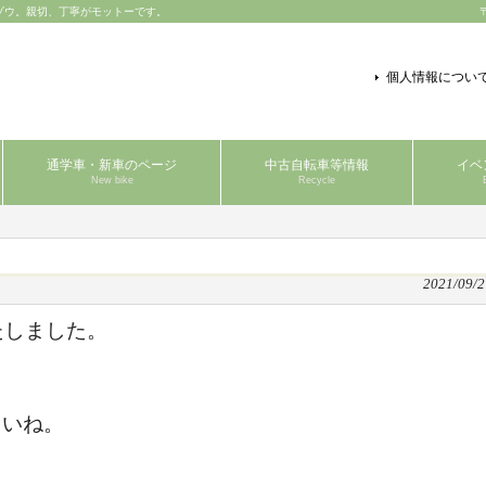
ゾウ。親切、丁寧がモットーです。
個人情報につい
通学車・新車のページ
中古自転車等情報
イベ
New bike
Recycle
2021/09/2
たしました。
さいね。