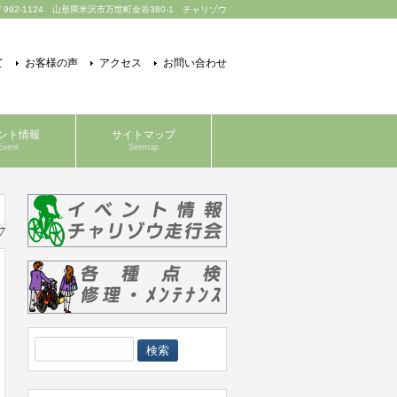
〒992-1124 山形県米沢市万世町金谷380-1 チャリゾウ
て
お客様の声
アクセス
お問い合わせ
ント情報
サイトマップ
Event
Sitemap
7
検
索: