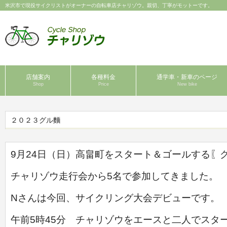
米沢市で現役サイクリストがオーナーの自転車店チャリゾウ。親切、丁寧がモットーです。
店舗案内
各種料金
通学車・新車のページ
Shop
Price
New bike
２０２３グル麵
9月24日（日）高畠町をスタート＆ゴールする〖
チャリゾウ走行会から
5名で参加してきました。
Nさんは今回、サイクリング大会デビューです。
午前5時45分 チャリゾウをエースと二人でスタ