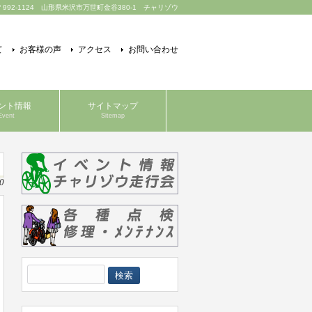
〒992-1124 山形県米沢市万世町金谷380-1 チャリゾウ
て
お客様の声
アクセス
お問い合わせ
ント情報
サイトマップ
Event
Sitemap
0
検
索: