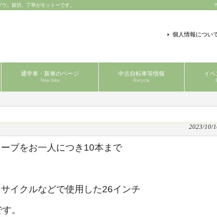
ゾウ。親切、丁寧がモットーです。
個人情報につい
通学車・新車のページ
中古自転車等情報
イベ
New bike
Recycle
2023/10/1
ーブをお一人につき10本まで
サイクルなどで使用した26インチ
です。