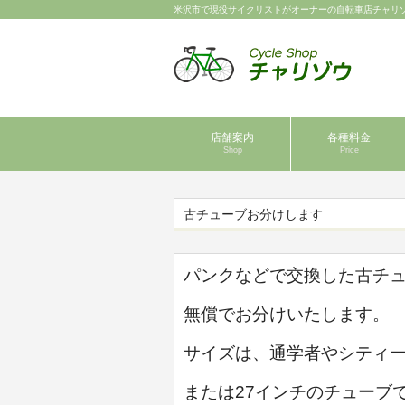
米沢市で現役サイクリストがオーナーの自転車店チャリ
店舗案内
各種料金
Shop
Price
古チューブお分けします
パンクなどで交換した古チュ
無償でお分けいたします。
サイズは、通学者やシティー
または
27インチのチューブ