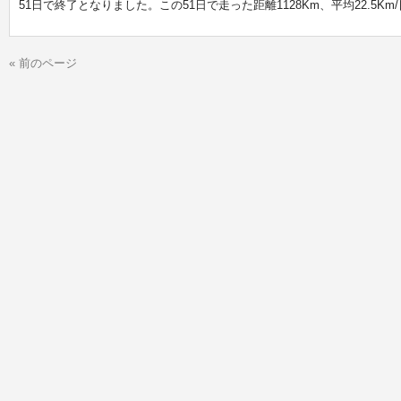
51日で終了となりました。この51日で走った距離1128Km、平均22.5Km
« 前のページ