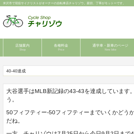
米沢市で現役サイクリストがオーナーの自転車店チャリゾウ。親切、丁寧がモットーです。
店舗案内
各種料金
通学車・新車のページ
Shop
Price
New bike
40-40達成
大谷選手はMLB新記録の43-43を達成していま
う。
50フィフティー-50フィフティーまでいくかど
だね。
一方、チャリゾウは7月25日から今日9月2日まで