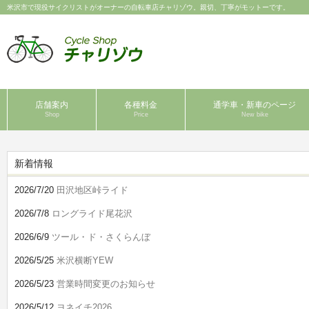
米沢市で現役サイクリストがオーナーの自転車店チャリゾウ。親切、丁寧がモットーです。
店舗案内
各種料金
通学車・新車のページ
Shop
Price
New bike
新着情報
2026/7/20
田沢地区峠ライド
2026/7/8
ロングライド尾花沢
2026/6/9
ツール・ド・さくらんぼ
2026/5/25
米沢横断YEW
2026/5/23
営業時間変更のお知らせ
2026/5/12
ヨネイチ2026